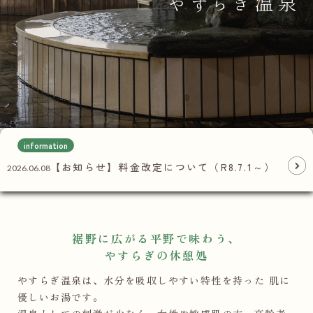
やすらぎ温泉
【休館日について】メンテナンスに伴う8月
2026.08.06
休館日のお知...
【お知らせ】料金改定について（R8.7.1～）
2026.06.08
information
【お知らせ】6月8日(月)より女性露天風呂の
2026.05.19
営業を中...
裾野に広がる平野で味わう、
やすらぎの休憩処
やすらぎ温泉は、水分を吸収しやすい特性を持った
肌に
優しいお湯です。